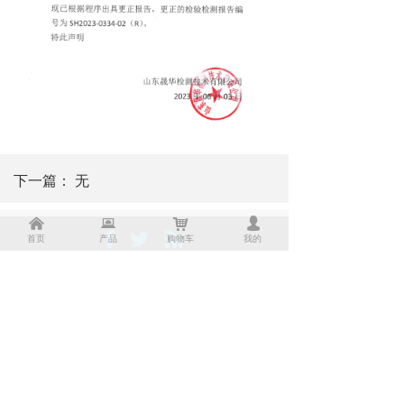
下一篇：
无
낀
뀵
낙
넙
首页
产品
购物车
我的
地址：山东省潍坊市寒亭区通亭街657号中国兽
药饲料交易大厦24层、25层
邮箱：shenghuajiance@163.com
电话：0536-7368060
Copyright © 2020 山东晟华检测技术有限公司
备案号：
鲁ICP备17037543号