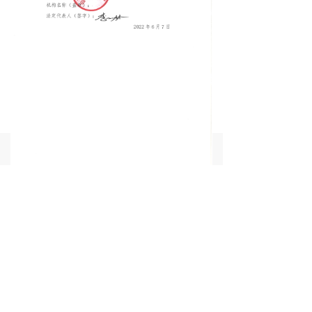
낀
뀵
낙
넙
首页
产品
购物车
我的
下一篇：
无
地址：山东省潍坊市寒亭区通亭街657号中国兽
药饲料交易大厦24层、25层